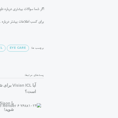
اگر شما سوالات بیشتری درباره داوطلب بودن شما در Visian ICL دارید، لطفاً با یک جرا
برای کسب اطلاعات بیشتر درباره Visian ICL، اینجا را ببینید: DiscoverICL.com
برچسب ها:
EYE CARE
CL
پست‌های مرتبط:
آیا sian ICL
است؟
شوید!