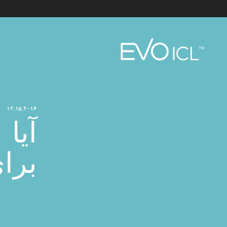
Visian
ICL
12.15.2016
آیا
برای isian ICL