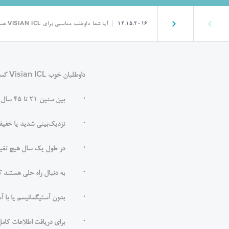
پست قبلی
پست بعدی
12.15.2016
آیا شما داوطلب مناسبی برای VISIAN ICL هستید؟
داوطلبان خوب Visian ICL کسانی هستند که:
· بین سنین 21 تا 45 سال هستند.
· نزدیک‌بینی شدید یا خفیف دارند (-3D
· در طول یک سال هیچ تغییری در نسخه عینک
· به دنبال راه حلی هستند ک
· بدون آستیگماتیسم یا با آستیگماتیسم کم (
· برای دریافت اطلاعات کامل، لط